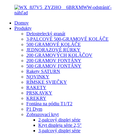
Domov
Produkty
Delostrelecký granát
3-PALCOVÉ 500-GRAMOVÉ KOLÁČE
500 GRAMOVÉ KOLÁČE
JEDNORAZOVÉ RÚRKY
200 GRAMOVÝCH KOLÁČOV
200 GRAMOV FONTÁNY
500 GRAMOV FONTÁNY
Rakety SATURN
NOVINKY
RÍMSKE SVIEČKY
RAKETY
PRSKAVKY
KREKRY
Fontána na pódiu T1/T2
P1 Dym
Zobrazovací kryt
2-palcový displej série
Kryt displeja série 2,5″
3-palcový displej série