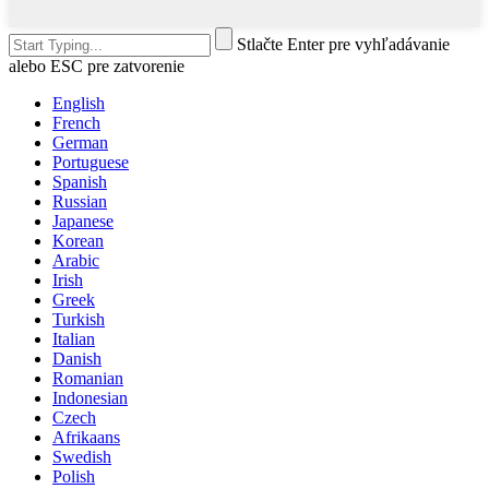
Stlačte Enter pre vyhľadávanie
alebo ESC pre zatvorenie
English
French
German
Portuguese
Spanish
Russian
Japanese
Korean
Arabic
Irish
Greek
Turkish
Italian
Danish
Romanian
Indonesian
Czech
Afrikaans
Swedish
Polish