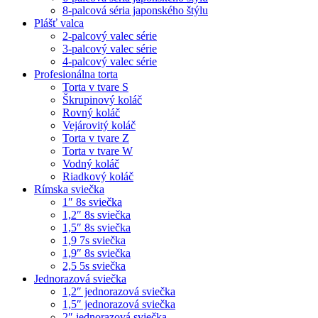
8-palcová séria japonského štýlu
Plášť valca
2-palcový valec série
3-palcový valec série
4-palcový valec série
Profesionálna torta
Torta v tvare S
Škrupinový koláč
Rovný koláč
Vejárovitý koláč
Torta v tvare Z
Torta v tvare W
Vodný koláč
Riadkový koláč
Rímska sviečka
1″ 8s sviečka
1,2″ 8s sviečka
1,5″ 8s sviečka
1,9 7s sviečka
1,9″ 8s sviečka
2,5 5s sviečka
Jednorazová sviečka
1,2″ jednorazová sviečka
1,5″ jednorazová sviečka
2″ jednorazová sviečka