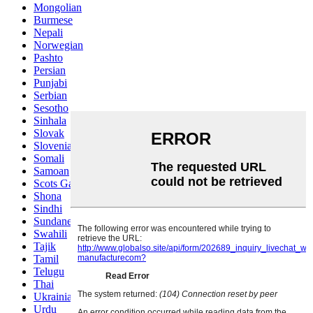
Mongolian
Burmese
Nepali
Norwegian
Pashto
Persian
Punjabi
Serbian
Sesotho
Sinhala
Slovak
Slovenian
Somali
Samoan
Scots Gaelic
Shona
Sindhi
Sundanese
Swahili
Tajik
Tamil
Telugu
Thai
Ukrainian
Urdu