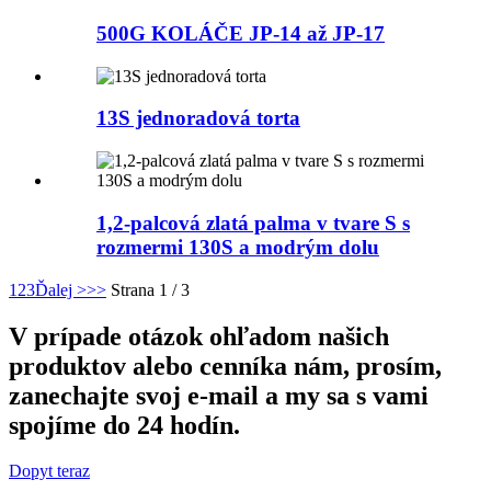
500G KOLÁČE JP-14 až JP-17
13S jednoradová torta
1,2-palcová zlatá palma v tvare S s
rozmermi 130S a modrým dolu
1
2
3
Ďalej >
>>
Strana 1 / 3
V prípade otázok ohľadom našich
produktov alebo cenníka nám, prosím,
zanechajte svoj e-mail a my sa s vami
spojíme do 24 hodín.
Dopyt teraz