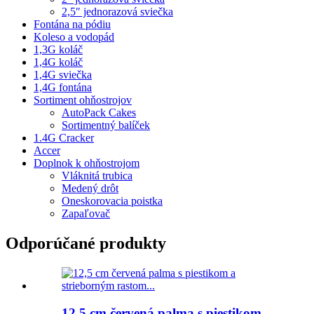
2,5″ jednorazová sviečka
Fontána na pódiu
Koleso a vodopád
1,3G koláč
1,4G koláč
1,4G sviečka
1,4G fontána
Sortiment ohňostrojov
AutoPack Cakes
Sortimentný balíček
1.4G Cracker
Accer
Doplnok k ohňostrojom
Vláknitá trubica
Medený drôt
Oneskorovacia poistka
Zapaľovač
Odporúčané produkty
12,5 cm červená palma s piestikom...