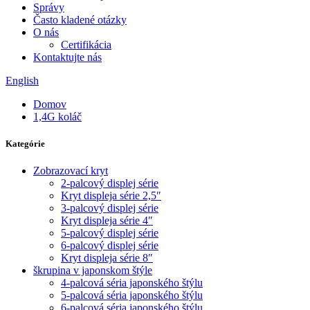
Správy
Často kladené otázky
O nás
Certifikácia
Kontaktujte nás
English
Domov
1,4G koláč
Kategórie
Zobrazovací kryt
2-palcový displej série
Kryt displeja série 2,5″
3-palcový displej série
Kryt displeja série 4″
5-palcový displej série
6-palcový displej série
Kryt displeja série 8″
škrupina v japonskom štýle
4-palcová séria japonského štýlu
5-palcová séria japonského štýlu
6-palcová séria japonského štýlu