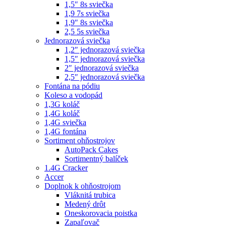
1,5″ 8s sviečka
1,9 7s sviečka
1,9″ 8s sviečka
2,5 5s sviečka
Jednorazová sviečka
1,2″ jednorazová sviečka
1,5″ jednorazová sviečka
2″ jednorazová sviečka
2,5″ jednorazová sviečka
Fontána na pódiu
Koleso a vodopád
1,3G koláč
1,4G koláč
1,4G sviečka
1,4G fontána
Sortiment ohňostrojov
AutoPack Cakes
Sortimentný balíček
1.4G Cracker
Accer
Doplnok k ohňostrojom
Vláknitá trubica
Medený drôt
Oneskorovacia poistka
Zapaľovač