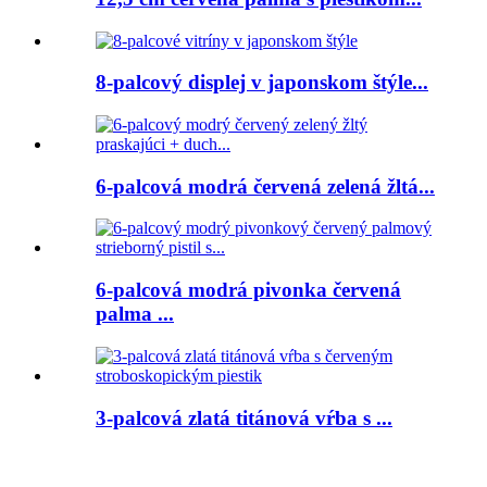
8-palcový displej v japonskom štýle...
6-palcová modrá červená zelená žltá...
6-palcová modrá pivonka červená
palma ...
3-palcová zlatá titánová vŕba s ...