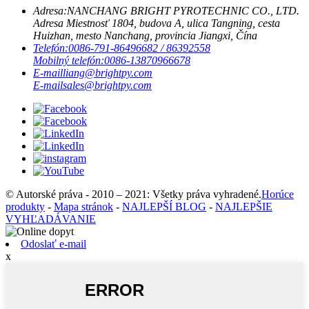
Adresa:
NANCHANG BRIGHT PYROTECHNIC CO., LTD.
Adresa Miestnosť 1804, budova A, ulica Tangning, cesta
Huizhan, mesto Nanchang, provincia Jiangxi, Čína
Telefón:
0086-791-86496682 / 86392558
Mobilný telefón:
0086-13870966678
E-mail
liang@brightpy.com
E-mail
sales@brightpy.com
© Autorské práva - 2010 – 2021: Všetky práva vyhradené.
Horúce
produkty
-
Mapa stránok
-
NAJLEPŠÍ BLOG
-
NAJLEPŠIE
VYHĽADÁVANIE
Odoslať e-mail
x