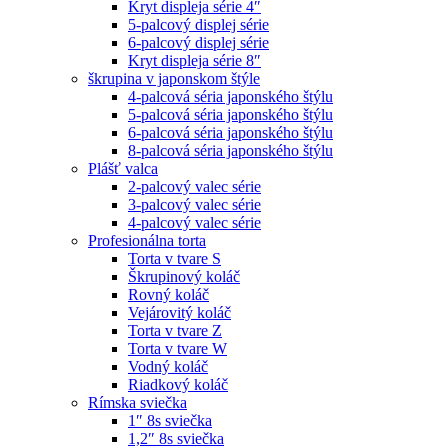
Kryt displeja série 4″
5-palcový displej série
6-palcový displej série
Kryt displeja série 8″
škrupina v japonskom štýle
4-palcová séria japonského štýlu
5-palcová séria japonského štýlu
6-palcová séria japonského štýlu
8-palcová séria japonského štýlu
Plášť valca
2-palcový valec série
3-palcový valec série
4-palcový valec série
Profesionálna torta
Torta v tvare S
Škrupinový koláč
Rovný koláč
Vejárovitý koláč
Torta v tvare Z
Torta v tvare W
Vodný koláč
Riadkový koláč
Rímska sviečka
1″ 8s sviečka
1,2″ 8s sviečka