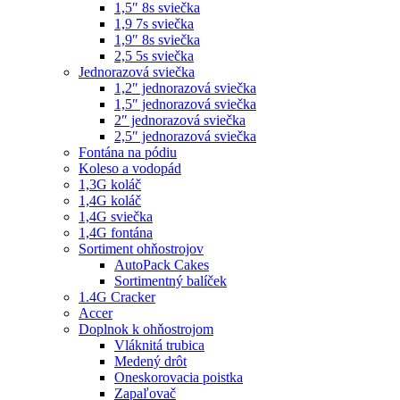
1,5″ 8s sviečka
1,9 7s sviečka
1,9″ 8s sviečka
2,5 5s sviečka
Jednorazová sviečka
1,2″ jednorazová sviečka
1,5″ jednorazová sviečka
2″ jednorazová sviečka
2,5″ jednorazová sviečka
Fontána na pódiu
Koleso a vodopád
1,3G koláč
1,4G koláč
1,4G sviečka
1,4G fontána
Sortiment ohňostrojov
AutoPack Cakes
Sortimentný balíček
1.4G Cracker
Accer
Doplnok k ohňostrojom
Vláknitá trubica
Medený drôt
Oneskorovacia poistka
Zapaľovač