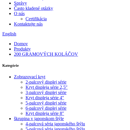
Správy
Často kladené otázky
O nás
Certifikácia
Kontaktujte nás
English
Domov
Produkty
200 GRAMOVÝCH KOLÁČOV
Kategórie
Zobrazovací kryt
2-palcový displej série
Kryt displeja série 2,5″
3-palcový displej série
Kryt displeja série 4″
5-palcový displej série
6-palcový displej série
Kryt displeja série 8″
škrupina v japonskom štýle
4-palcová séria japonského štýlu
5-palcová séria japonského štýlu