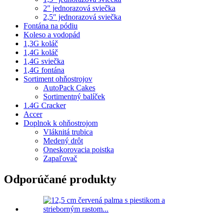
2″ jednorazová sviečka
2,5″ jednorazová sviečka
Fontána na pódiu
Koleso a vodopád
1,3G koláč
1,4G koláč
1,4G sviečka
1,4G fontána
Sortiment ohňostrojov
AutoPack Cakes
Sortimentný balíček
1.4G Cracker
Accer
Doplnok k ohňostrojom
Vláknitá trubica
Medený drôt
Oneskorovacia poistka
Zapaľovač
Odporúčané produkty