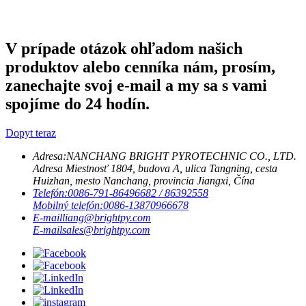
V prípade otázok ohľadom našich
produktov alebo cenníka nám, prosím,
zanechajte svoj e-mail a my sa s vami
spojíme do 24 hodín.
Dopyt teraz
Adresa:
NANCHANG BRIGHT PYROTECHNIC CO., LTD.
Adresa Miestnosť 1804, budova A, ulica Tangning, cesta
Huizhan, mesto Nanchang, provincia Jiangxi, Čína
Telefón:
0086-791-86496682 / 86392558
Mobilný telefón:
0086-13870966678
E-mail
liang@brightpy.com
E-mail
sales@brightpy.com