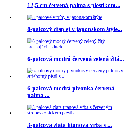
12,5 cm červená palma s piestikom...
8-palcový displej v japonskom štýle...
6-palcová modrá červená zelená žltá...
6-palcová modrá pivonka červená
palma ...
3-palcová zlatá titánová vŕba s ...