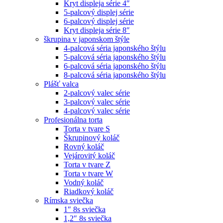
Kryt displeja série 4″
5-palcový displej série
6-palcový displej série
Kryt displeja série 8″
škrupina v japonskom štýle
4-palcová séria japonského štýlu
5-palcová séria japonského štýlu
6-palcová séria japonského štýlu
8-palcová séria japonského štýlu
Plášť valca
2-palcový valec série
3-palcový valec série
4-palcový valec série
Profesionálna torta
Torta v tvare S
Škrupinový koláč
Rovný koláč
Vejárovitý koláč
Torta v tvare Z
Torta v tvare W
Vodný koláč
Riadkový koláč
Rímska sviečka
1″ 8s sviečka
1,2″ 8s sviečka