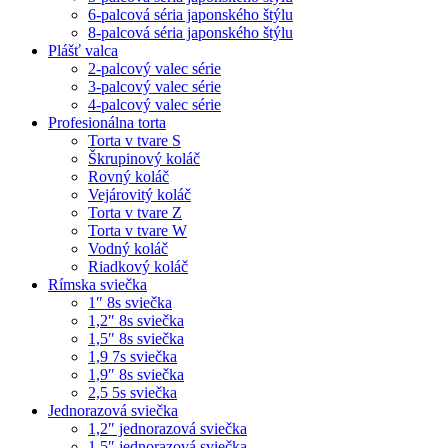
6-palcová séria japonského štýlu
8-palcová séria japonského štýlu
Plášť valca
2-palcový valec série
3-palcový valec série
4-palcový valec série
Profesionálna torta
Torta v tvare S
Škrupinový koláč
Rovný koláč
Vejárovitý koláč
Torta v tvare Z
Torta v tvare W
Vodný koláč
Riadkový koláč
Rímska sviečka
1″ 8s sviečka
1,2″ 8s sviečka
1,5″ 8s sviečka
1,9 7s sviečka
1,9″ 8s sviečka
2,5 5s sviečka
Jednorazová sviečka
1,2″ jednorazová sviečka
1,5″ jednorazová sviečka