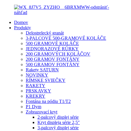
Domov
Produkty
Delostrelecký granát
3-PALCOVÉ 500-GRAMOVÉ KOLÁČE
500 GRAMOVÉ KOLÁČE
JEDNORAZOVÉ RÚRKY
200 GRAMOVÝCH KOLÁČOV
200 GRAMOV FONTÁNY
500 GRAMOV FONTÁNY
Rakety SATURN
NOVINKY
RÍMSKE SVIEČKY
RAKETY
PRSKAVKY
KREKRY
Fontána na pódiu T1/T2
P1 Dym
Zobrazovací kryt
2-palcový displej série
Kryt displeja série 2,5″
3-palcový displej série