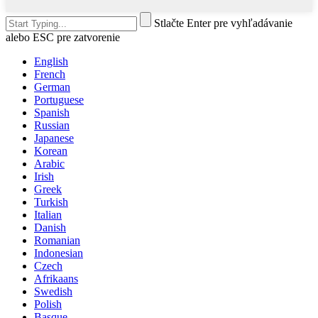
Stlačte Enter pre vyhľadávanie
alebo ESC pre zatvorenie
English
French
German
Portuguese
Spanish
Russian
Japanese
Korean
Arabic
Irish
Greek
Turkish
Italian
Danish
Romanian
Indonesian
Czech
Afrikaans
Swedish
Polish
Basque