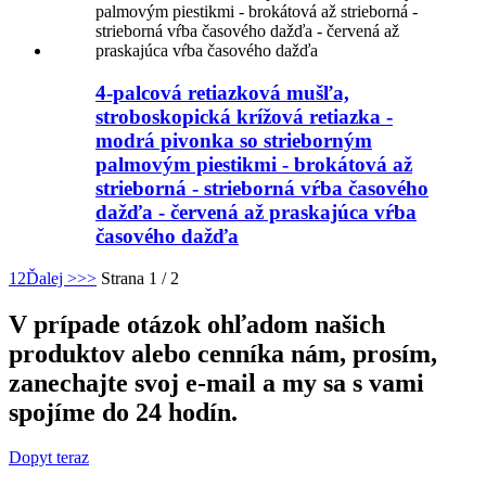
4-palcová retiazková mušľa,
stroboskopická krížová retiazka -
modrá pivonka so strieborným
palmovým piestikmi - brokátová až
strieborná - strieborná vŕba časového
dažďa - červená až praskajúca vŕba
časového dažďa
1
2
Ďalej >
>>
Strana 1 / 2
V prípade otázok ohľadom našich
produktov alebo cenníka nám, prosím,
zanechajte svoj e-mail a my sa s vami
spojíme do 24 hodín.
Dopyt teraz