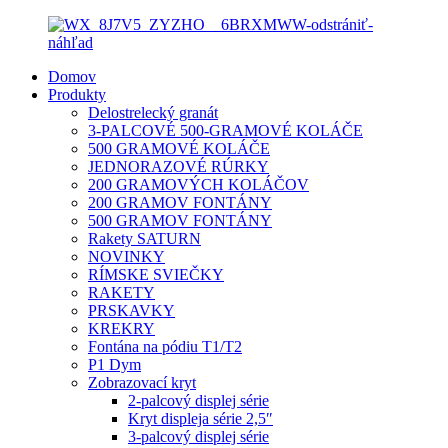
Domov
Produkty
Delostrelecký granát
3-PALCOVÉ 500-GRAMOVÉ KOLÁČE
500 GRAMOVÉ KOLÁČE
JEDNORAZOVÉ RÚRKY
200 GRAMOVÝCH KOLÁČOV
200 GRAMOV FONTÁNY
500 GRAMOV FONTÁNY
Rakety SATURN
NOVINKY
RÍMSKE SVIEČKY
RAKETY
PRSKAVKY
KREKRY
Fontána na pódiu T1/T2
P1 Dym
Zobrazovací kryt
2-palcový displej série
Kryt displeja série 2,5″
3-palcový displej série