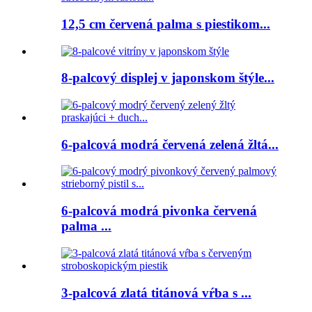
12,5 cm červená palma s piestikom...
8-palcový displej v japonskom štýle...
6-palcová modrá červená zelená žltá...
6-palcová modrá pivonka červená
palma ...
3-palcová zlatá titánová vŕba s ...