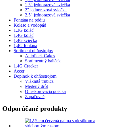
1,5″ jednorazová sviečka
2″ jednorazová sviečka
2,5″ jednorazová sviečka
Fontána na pódiu
Koleso a vodopád
1,3G koláč
1,4G koláč
1,4G sviečka
1,4G fontána
Sortiment ohňostrojov
AutoPack Cakes
Sortimentný balíček
1.4G Cracker
Accer
Doplnok k ohňostrojom
Vláknitá trubica
Medený drôt
Oneskorovacia poistka
Zapaľovač
Odporúčané produkty