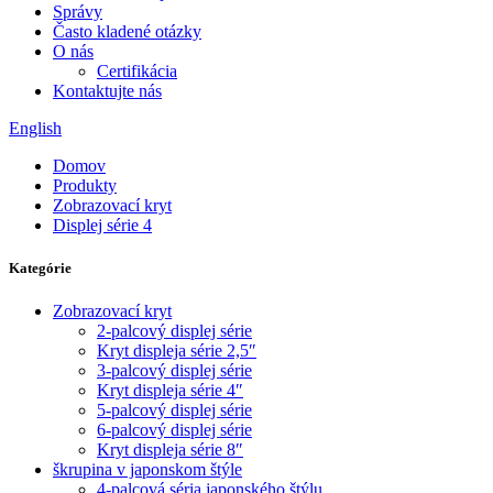
Správy
Často kladené otázky
O nás
Certifikácia
Kontaktujte nás
English
Domov
Produkty
Zobrazovací kryt
Displej série 4
Kategórie
Zobrazovací kryt
2-palcový displej série
Kryt displeja série 2,5″
3-palcový displej série
Kryt displeja série 4″
5-palcový displej série
6-palcový displej série
Kryt displeja série 8″
škrupina v japonskom štýle
4-palcová séria japonského štýlu