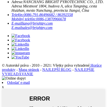
Adresa:
NANCHANG BRIGHT PYROTECHNIC CO., LTD.
Adresa Miestnosť 1804, budova A, ulica Tangning, cesta
Huizhan, mesto Nanchang, provincia Jiangxi, Čína
Telefón:
0086-791-86496682 / 86392558
Mobilný telefón:
0086-13870966678
E-mail
liang@brightpy.com
E-mail
sales@brightpy.com
© Autorské práva - 2010 – 2021: Všetky práva vyhradené.
Horúce
produkty
-
Mapa stránok
-
NAJLEPŠÍ BLOG
-
NAJLEPŠIE
VYHĽADÁVANIE
Odoslať e-mail
x