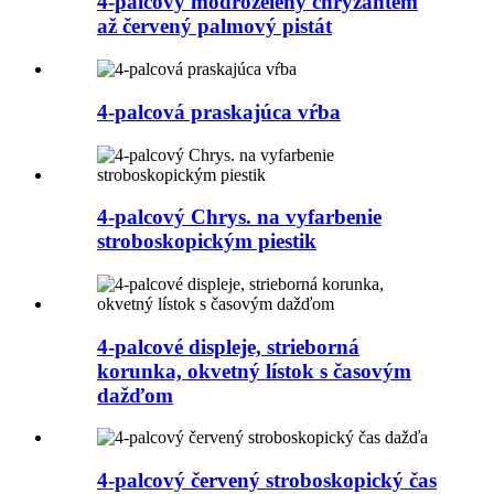
4-palcový modrozelený chryzantém
až červený palmový pistát
4-palcová praskajúca vŕba
4-palcový Chrys. na vyfarbenie
stroboskopickým piestik
4-palcové displeje, strieborná
korunka, okvetný lístok s časovým
dažďom
4-palcový červený stroboskopický čas