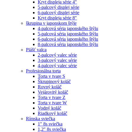
Kryt displeja série 4″
5-palcový displej série
6-palcový displej série
Kryt displeja série 8″
škrupina v japonskom štýle
4-palcová séria japonského štýlu
5-palcová séria japonského štýlu
6-palcová séria japonského štýlu
8-palcová séria japonského štýlu
Plášť valca
2-palcový valec série
3-palcový valec série
4-palcový valec série
Profesionálna torta
Torta v tvare S
Škrupinový koláč
Rovný koláč
Vejárovitý koláč
Torta v tvare Z
Torta v tvare W
Vodný koláč
Riadkový koláč
Rímska sviečka
1″ 8s sviečka
1,2″ 8s sviečka