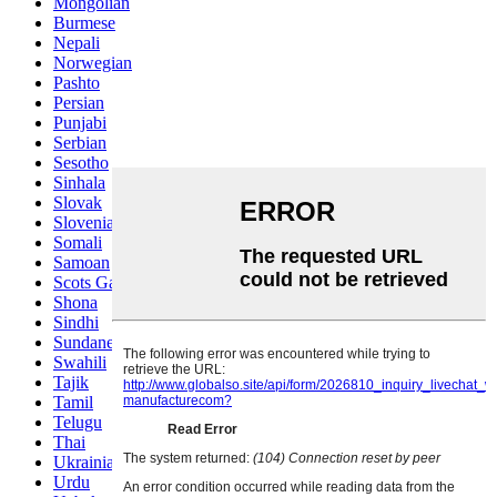
Mongolian
Burmese
Nepali
Norwegian
Pashto
Persian
Punjabi
Serbian
Sesotho
Sinhala
Slovak
Slovenian
Somali
Samoan
Scots Gaelic
Shona
Sindhi
Sundanese
Swahili
Tajik
Tamil
Telugu
Thai
Ukrainian
Urdu