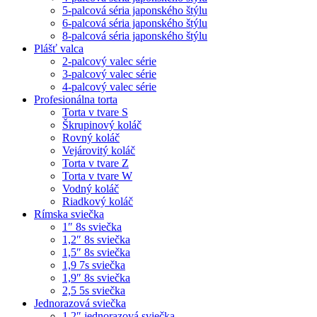
5-palcová séria japonského štýlu
6-palcová séria japonského štýlu
8-palcová séria japonského štýlu
Plášť valca
2-palcový valec série
3-palcový valec série
4-palcový valec série
Profesionálna torta
Torta v tvare S
Škrupinový koláč
Rovný koláč
Vejárovitý koláč
Torta v tvare Z
Torta v tvare W
Vodný koláč
Riadkový koláč
Rímska sviečka
1″ 8s sviečka
1,2″ 8s sviečka
1,5″ 8s sviečka
1,9 7s sviečka
1,9″ 8s sviečka
2,5 5s sviečka
Jednorazová sviečka
1,2″ jednorazová sviečka