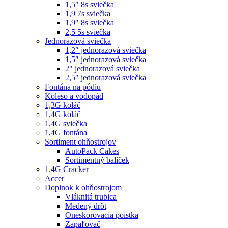
1,5″ 8s sviečka
1,9 7s sviečka
1,9″ 8s sviečka
2,5 5s sviečka
Jednorazová sviečka
1,2″ jednorazová sviečka
1,5″ jednorazová sviečka
2″ jednorazová sviečka
2,5″ jednorazová sviečka
Fontána na pódiu
Koleso a vodopád
1,3G koláč
1,4G koláč
1,4G sviečka
1,4G fontána
Sortiment ohňostrojov
AutoPack Cakes
Sortimentný balíček
1.4G Cracker
Accer
Doplnok k ohňostrojom
Vláknitá trubica
Medený drôt
Oneskorovacia poistka
Zapaľovač