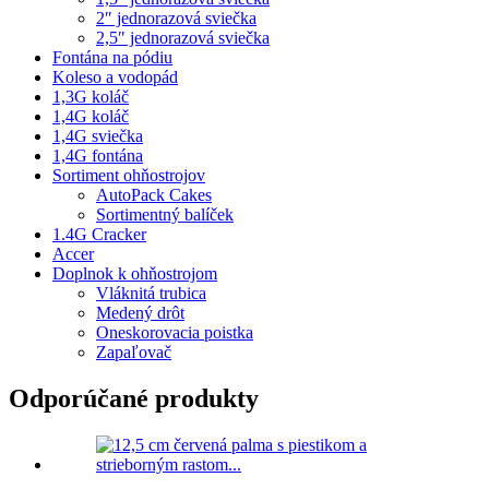
2″ jednorazová sviečka
2,5″ jednorazová sviečka
Fontána na pódiu
Koleso a vodopád
1,3G koláč
1,4G koláč
1,4G sviečka
1,4G fontána
Sortiment ohňostrojov
AutoPack Cakes
Sortimentný balíček
1.4G Cracker
Accer
Doplnok k ohňostrojom
Vláknitá trubica
Medený drôt
Oneskorovacia poistka
Zapaľovač
Odporúčané produkty