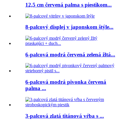
12,5 cm červená palma s piestikom...
8-palcový displej v japonskom štýle...
6-palcová modrá červená zelená žltá...
6-palcová modrá pivonka červená
palma ...
3-palcová zlatá titánová vŕba s ...