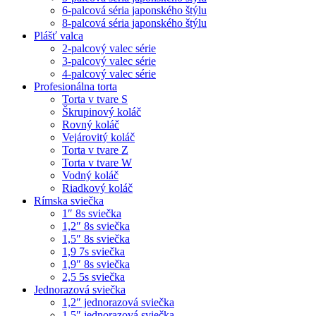
6-palcová séria japonského štýlu
8-palcová séria japonského štýlu
Plášť valca
2-palcový valec série
3-palcový valec série
4-palcový valec série
Profesionálna torta
Torta v tvare S
Škrupinový koláč
Rovný koláč
Vejárovitý koláč
Torta v tvare Z
Torta v tvare W
Vodný koláč
Riadkový koláč
Rímska sviečka
1″ 8s sviečka
1,2″ 8s sviečka
1,5″ 8s sviečka
1,9 7s sviečka
1,9″ 8s sviečka
2,5 5s sviečka
Jednorazová sviečka
1,2″ jednorazová sviečka
1,5″ jednorazová sviečka