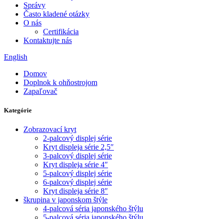
Správy
Často kladené otázky
O nás
Certifikácia
Kontaktujte nás
English
Domov
Doplnok k ohňostrojom
Zapaľovač
Kategórie
Zobrazovací kryt
2-palcový displej série
Kryt displeja série 2,5″
3-palcový displej série
Kryt displeja série 4″
5-palcový displej série
6-palcový displej série
Kryt displeja série 8″
škrupina v japonskom štýle
4-palcová séria japonského štýlu
5-palcová séria japonského štýlu