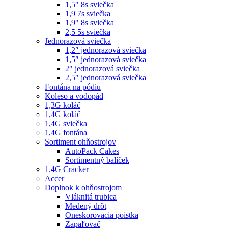
1,5″ 8s sviečka
1,9 7s sviečka
1,9″ 8s sviečka
2,5 5s sviečka
Jednorazová sviečka
1,2″ jednorazová sviečka
1,5″ jednorazová sviečka
2″ jednorazová sviečka
2,5″ jednorazová sviečka
Fontána na pódiu
Koleso a vodopád
1,3G koláč
1,4G koláč
1,4G sviečka
1,4G fontána
Sortiment ohňostrojov
AutoPack Cakes
Sortimentný balíček
1.4G Cracker
Accer
Doplnok k ohňostrojom
Vláknitá trubica
Medený drôt
Oneskorovacia poistka
Zapaľovač