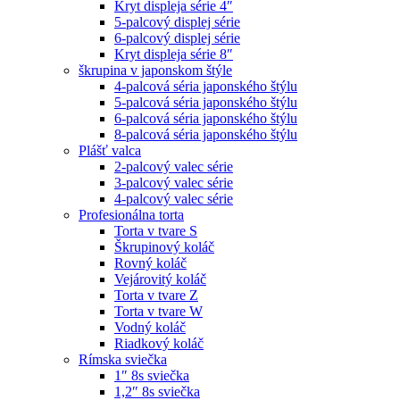
Kryt displeja série 4″
5-palcový displej série
6-palcový displej série
Kryt displeja série 8″
škrupina v japonskom štýle
4-palcová séria japonského štýlu
5-palcová séria japonského štýlu
6-palcová séria japonského štýlu
8-palcová séria japonského štýlu
Plášť valca
2-palcový valec série
3-palcový valec série
4-palcový valec série
Profesionálna torta
Torta v tvare S
Škrupinový koláč
Rovný koláč
Vejárovitý koláč
Torta v tvare Z
Torta v tvare W
Vodný koláč
Riadkový koláč
Rímska sviečka
1″ 8s sviečka
1,2″ 8s sviečka