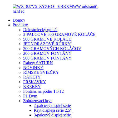
Domov
Produkty
Delostrelecký granát
3-PALCOVÉ 500-GRAMOVÉ KOLÁČE
500 GRAMOVÉ KOLÁČE
JEDNORAZOVÉ RÚRKY
200 GRAMOVÝCH KOLÁČOV
200 GRAMOV FONTÁNY
500 GRAMOV FONTÁNY
Rakety SATURN
NOVINKY
RÍMSKE SVIEČKY
RAKETY
PRSKAVKY
KREKRY
Fontána na pódiu T1/T2
P1 Dym
Zobrazovací kryt
2-palcový displej série
Kryt displeja série 2,5″
3-palcový displej série