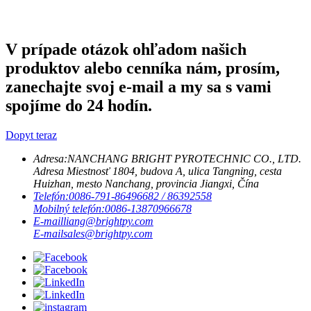
V prípade otázok ohľadom našich
produktov alebo cenníka nám, prosím,
zanechajte svoj e-mail a my sa s vami
spojíme do 24 hodín.
Dopyt teraz
Adresa:
NANCHANG BRIGHT PYROTECHNIC CO., LTD.
Adresa Miestnosť 1804, budova A, ulica Tangning, cesta
Huizhan, mesto Nanchang, provincia Jiangxi, Čína
Telefón:
0086-791-86496682 / 86392558
Mobilný telefón:
0086-13870966678
E-mail
liang@brightpy.com
E-mail
sales@brightpy.com