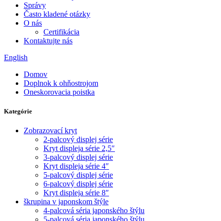
Správy
Často kladené otázky
O nás
Certifikácia
Kontaktujte nás
English
Domov
Doplnok k ohňostrojom
Oneskorovacia poistka
Kategórie
Zobrazovací kryt
2-palcový displej série
Kryt displeja série 2,5″
3-palcový displej série
Kryt displeja série 4″
5-palcový displej série
6-palcový displej série
Kryt displeja série 8″
škrupina v japonskom štýle
4-palcová séria japonského štýlu
5-palcová séria japonského štýlu