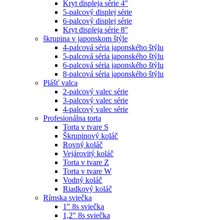
Kryt displeja série 4″
5-palcový displej série
6-palcový displej série
Kryt displeja série 8″
škrupina v japonskom štýle
4-palcová séria japonského štýlu
5-palcová séria japonského štýlu
6-palcová séria japonského štýlu
8-palcová séria japonského štýlu
Plášť valca
2-palcový valec série
3-palcový valec série
4-palcový valec série
Profesionálna torta
Torta v tvare S
Škrupinový koláč
Rovný koláč
Vejárovitý koláč
Torta v tvare Z
Torta v tvare W
Vodný koláč
Riadkový koláč
Rímska sviečka
1″ 8s sviečka
1,2″ 8s sviečka