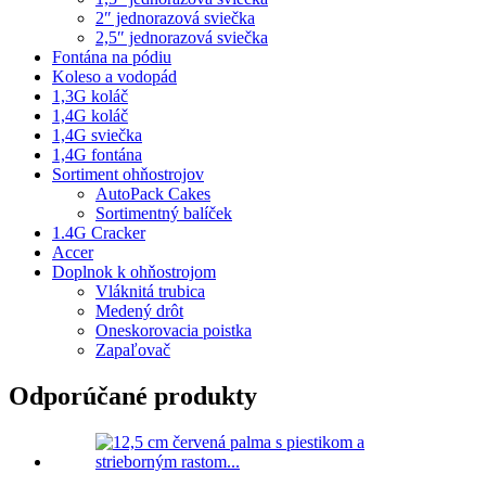
2″ jednorazová sviečka
2,5″ jednorazová sviečka
Fontána na pódiu
Koleso a vodopád
1,3G koláč
1,4G koláč
1,4G sviečka
1,4G fontána
Sortiment ohňostrojov
AutoPack Cakes
Sortimentný balíček
1.4G Cracker
Accer
Doplnok k ohňostrojom
Vláknitá trubica
Medený drôt
Oneskorovacia poistka
Zapaľovač
Odporúčané produkty