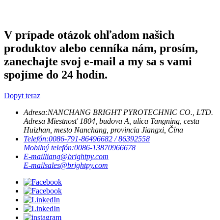
V prípade otázok ohľadom našich
produktov alebo cenníka nám, prosím,
zanechajte svoj e-mail a my sa s vami
spojíme do 24 hodín.
Dopyt teraz
Adresa:
NANCHANG BRIGHT PYROTECHNIC CO., LTD.
Adresa Miestnosť 1804, budova A, ulica Tangning, cesta
Huizhan, mesto Nanchang, provincia Jiangxi, Čína
Telefón:
0086-791-86496682 / 86392558
Mobilný telefón:
0086-13870966678
E-mail
liang@brightpy.com
E-mail
sales@brightpy.com