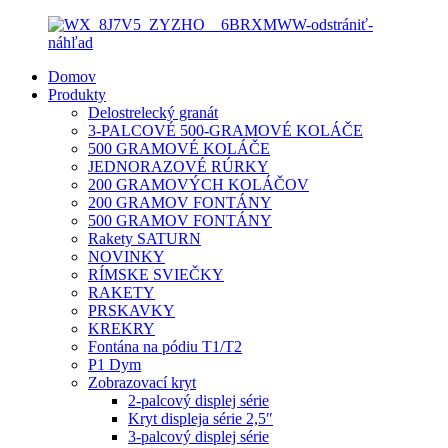
Domov
Produkty
Delostrelecký granát
3-PALCOVÉ 500-GRAMOVÉ KOLÁČE
500 GRAMOVÉ KOLÁČE
JEDNORAZOVÉ RÚRKY
200 GRAMOVÝCH KOLÁČOV
200 GRAMOV FONTÁNY
500 GRAMOV FONTÁNY
Rakety SATURN
NOVINKY
RÍMSKE SVIEČKY
RAKETY
PRSKAVKY
KREKRY
Fontána na pódiu T1/T2
P1 Dym
Zobrazovací kryt
2-palcový displej série
Kryt displeja série 2,5″
3-palcový displej série