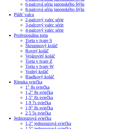
6-palcová séria japonského štýlu
8-palcová séria japonského štýlu
Plášť valca
2-palcový valec série
3-palcový valec série
4-palcový valec série
Profesionálna torta
Torta v tvare S
Škrupinový koláč
Rovný koláč
Vejárovitý koláč
Torta v tvare Z
Torta v tvare W
Vodný koláč
Riadkový koláč
Rímska sviečka
1″ 8s sviečka
1,2″ 8s sviečka
1,5″ 8s sviečka
1,9 7s sviečka
1,9″ 8s sviečka
2,5 5s sviečka
Jednorazová sviečka
1,2″ jednorazová sviečka
1,5″ jednorazová sviečka