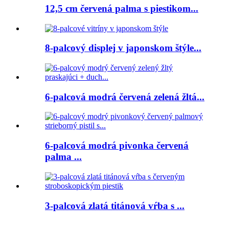
12,5 cm červená palma s piestikom...
8-palcový displej v japonskom štýle...
6-palcová modrá červená zelená žltá...
6-palcová modrá pivonka červená
palma ...
3-palcová zlatá titánová vŕba s ...