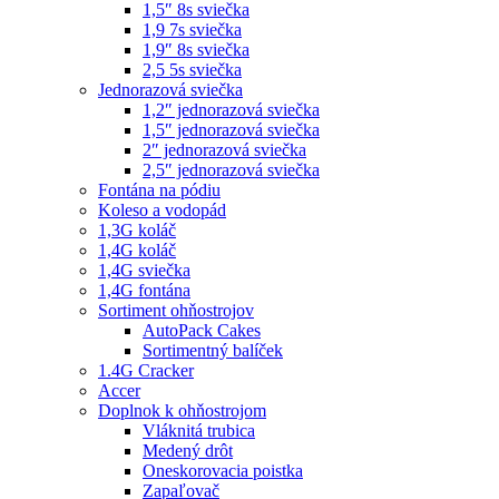
1,5″ 8s sviečka
1,9 7s sviečka
1,9″ 8s sviečka
2,5 5s sviečka
Jednorazová sviečka
1,2″ jednorazová sviečka
1,5″ jednorazová sviečka
2″ jednorazová sviečka
2,5″ jednorazová sviečka
Fontána na pódiu
Koleso a vodopád
1,3G koláč
1,4G koláč
1,4G sviečka
1,4G fontána
Sortiment ohňostrojov
AutoPack Cakes
Sortimentný balíček
1.4G Cracker
Accer
Doplnok k ohňostrojom
Vláknitá trubica
Medený drôt
Oneskorovacia poistka
Zapaľovač