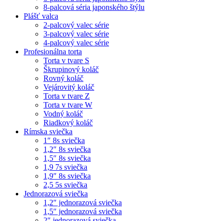
8-palcová séria japonského štýlu
Plášť valca
2-palcový valec série
3-palcový valec série
4-palcový valec série
Profesionálna torta
Torta v tvare S
Škrupinový koláč
Rovný koláč
Vejárovitý koláč
Torta v tvare Z
Torta v tvare W
Vodný koláč
Riadkový koláč
Rímska sviečka
1″ 8s sviečka
1,2″ 8s sviečka
1,5″ 8s sviečka
1,9 7s sviečka
1,9″ 8s sviečka
2,5 5s sviečka
Jednorazová sviečka
1,2″ jednorazová sviečka
1,5″ jednorazová sviečka
2″ jednorazová sviečka