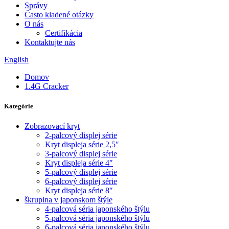
Správy
Často kladené otázky
O nás
Certifikácia
Kontaktujte nás
English
Domov
1.4G Cracker
Kategórie
Zobrazovací kryt
2-palcový displej série
Kryt displeja série 2,5″
3-palcový displej série
Kryt displeja série 4″
5-palcový displej série
6-palcový displej série
Kryt displeja série 8″
škrupina v japonskom štýle
4-palcová séria japonského štýlu
5-palcová séria japonského štýlu
6-palcová séria japonského štýlu