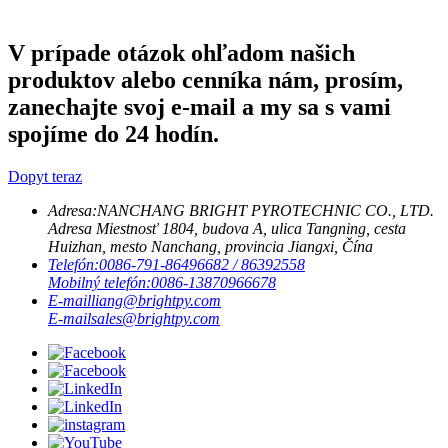
V prípade otázok ohľadom našich
produktov alebo cenníka nám, prosím,
zanechajte svoj e-mail a my sa s vami
spojíme do 24 hodín.
Dopyt teraz
Adresa:
NANCHANG BRIGHT PYROTECHNIC CO., LTD.
Adresa Miestnosť 1804, budova A, ulica Tangning, cesta
Huizhan, mesto Nanchang, provincia Jiangxi, Čína
Telefón:
0086-791-86496682 / 86392558
Mobilný telefón:
0086-13870966678
E-mail
liang@brightpy.com
E-mail
sales@brightpy.com