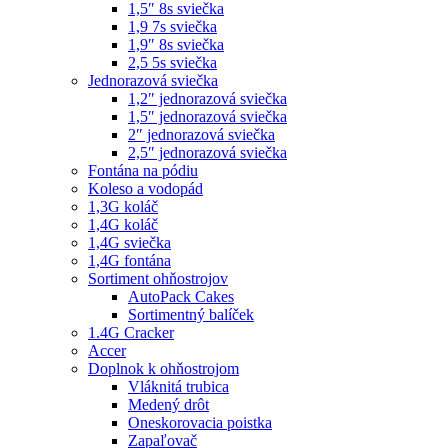
1,5″ 8s sviečka
1,9 7s sviečka
1,9″ 8s sviečka
2,5 5s sviečka
Jednorazová sviečka
1,2″ jednorazová sviečka
1,5″ jednorazová sviečka
2″ jednorazová sviečka
2,5″ jednorazová sviečka
Fontána na pódiu
Koleso a vodopád
1,3G koláč
1,4G koláč
1,4G sviečka
1,4G fontána
Sortiment ohňostrojov
AutoPack Cakes
Sortimentný balíček
1.4G Cracker
Accer
Doplnok k ohňostrojom
Vláknitá trubica
Medený drôt
Oneskorovacia poistka
Zapaľovač