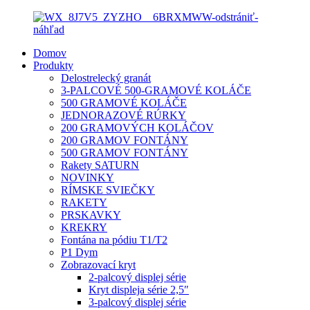
Domov
Produkty
Delostrelecký granát
3-PALCOVÉ 500-GRAMOVÉ KOLÁČE
500 GRAMOVÉ KOLÁČE
JEDNORAZOVÉ RÚRKY
200 GRAMOVÝCH KOLÁČOV
200 GRAMOV FONTÁNY
500 GRAMOV FONTÁNY
Rakety SATURN
NOVINKY
RÍMSKE SVIEČKY
RAKETY
PRSKAVKY
KREKRY
Fontána na pódiu T1/T2
P1 Dym
Zobrazovací kryt
2-palcový displej série
Kryt displeja série 2,5″
3-palcový displej série