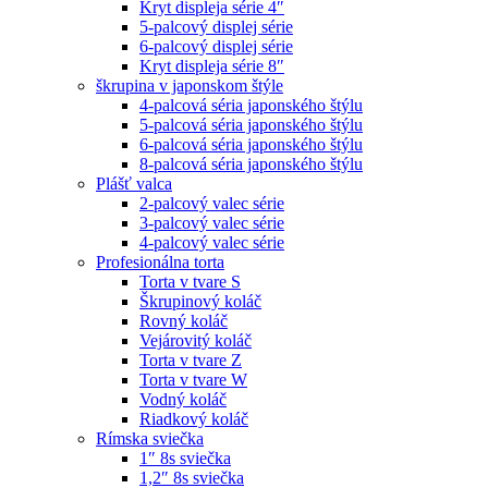
Kryt displeja série 4″
5-palcový displej série
6-palcový displej série
Kryt displeja série 8″
škrupina v japonskom štýle
4-palcová séria japonského štýlu
5-palcová séria japonského štýlu
6-palcová séria japonského štýlu
8-palcová séria japonského štýlu
Plášť valca
2-palcový valec série
3-palcový valec série
4-palcový valec série
Profesionálna torta
Torta v tvare S
Škrupinový koláč
Rovný koláč
Vejárovitý koláč
Torta v tvare Z
Torta v tvare W
Vodný koláč
Riadkový koláč
Rímska sviečka
1″ 8s sviečka
1,2″ 8s sviečka