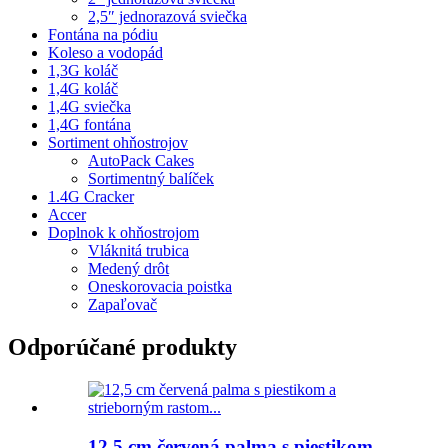
2,5″ jednorazová sviečka
Fontána na pódiu
Koleso a vodopád
1,3G koláč
1,4G koláč
1,4G sviečka
1,4G fontána
Sortiment ohňostrojov
AutoPack Cakes
Sortimentný balíček
1.4G Cracker
Accer
Doplnok k ohňostrojom
Vláknitá trubica
Medený drôt
Oneskorovacia poistka
Zapaľovač
Odporúčané produkty
12,5 cm červená palma s piestikom...