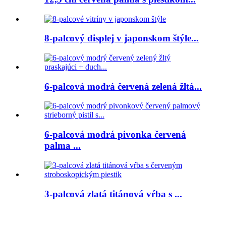
8-palcový displej v japonskom štýle...
6-palcová modrá červená zelená žltá...
6-palcová modrá pivonka červená
palma ...
3-palcová zlatá titánová vŕba s ...