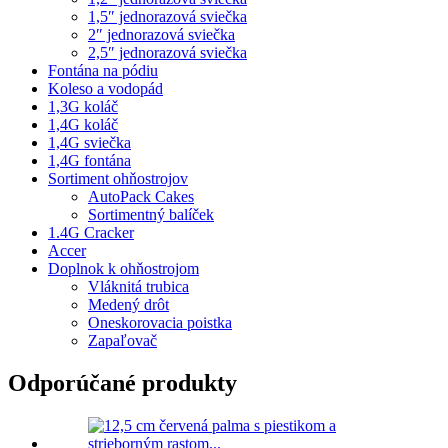
1,5″ jednorazová sviečka
2″ jednorazová sviečka
2,5″ jednorazová sviečka
Fontána na pódiu
Koleso a vodopád
1,3G koláč
1,4G koláč
1,4G sviečka
1,4G fontána
Sortiment ohňostrojov
AutoPack Cakes
Sortimentný balíček
1.4G Cracker
Accer
Doplnok k ohňostrojom
Vláknitá trubica
Medený drôt
Oneskorovacia poistka
Zapaľovač
Odporúčané produkty