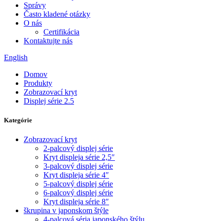
Správy
Často kladené otázky
O nás
Certifikácia
Kontaktujte nás
English
Domov
Produkty
Zobrazovací kryt
Displej série 2.5
Kategórie
Zobrazovací kryt
2-palcový displej série
Kryt displeja série 2,5″
3-palcový displej série
Kryt displeja série 4″
5-palcový displej série
6-palcový displej série
Kryt displeja série 8″
škrupina v japonskom štýle
4-palcová séria japonského štýlu