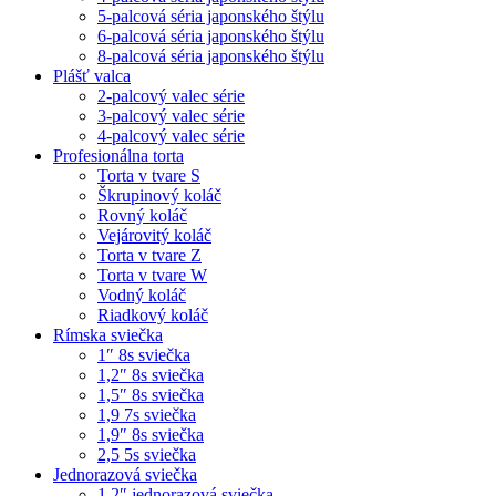
5-palcová séria japonského štýlu
6-palcová séria japonského štýlu
8-palcová séria japonského štýlu
Plášť valca
2-palcový valec série
3-palcový valec série
4-palcový valec série
Profesionálna torta
Torta v tvare S
Škrupinový koláč
Rovný koláč
Vejárovitý koláč
Torta v tvare Z
Torta v tvare W
Vodný koláč
Riadkový koláč
Rímska sviečka
1″ 8s sviečka
1,2″ 8s sviečka
1,5″ 8s sviečka
1,9 7s sviečka
1,9″ 8s sviečka
2,5 5s sviečka
Jednorazová sviečka
1,2″ jednorazová sviečka