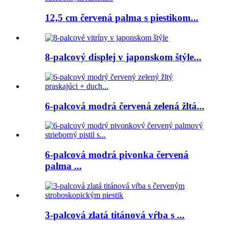
12,5 cm červená palma s piestikom...
8-palcový displej v japonskom štýle...
6-palcová modrá červená zelená žltá...
6-palcová modrá pivonka červená
palma ...
3-palcová zlatá titánová vŕba s ...