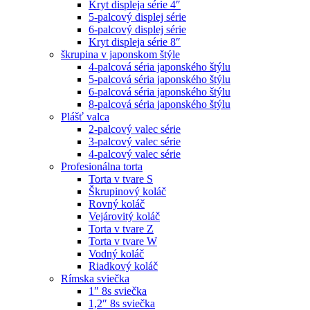
Kryt displeja série 4″
5-palcový displej série
6-palcový displej série
Kryt displeja série 8″
škrupina v japonskom štýle
4-palcová séria japonského štýlu
5-palcová séria japonského štýlu
6-palcová séria japonského štýlu
8-palcová séria japonského štýlu
Plášť valca
2-palcový valec série
3-palcový valec série
4-palcový valec série
Profesionálna torta
Torta v tvare S
Škrupinový koláč
Rovný koláč
Vejárovitý koláč
Torta v tvare Z
Torta v tvare W
Vodný koláč
Riadkový koláč
Rímska sviečka
1″ 8s sviečka
1,2″ 8s sviečka