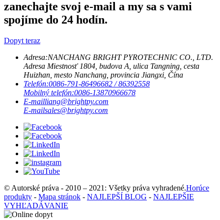
zanechajte svoj e-mail a my sa s vami
spojíme do 24 hodín.
Dopyt teraz
Adresa:
NANCHANG BRIGHT PYROTECHNIC CO., LTD.
Adresa Miestnosť 1804, budova A, ulica Tangning, cesta
Huizhan, mesto Nanchang, provincia Jiangxi, Čína
Telefón:
0086-791-86496682 / 86392558
Mobilný telefón:
0086-13870966678
E-mail
liang@brightpy.com
E-mail
sales@brightpy.com
© Autorské práva - 2010 – 2021: Všetky práva vyhradené.
Horúce
produkty
-
Mapa stránok
-
NAJLEPŠÍ BLOG
-
NAJLEPŠIE
VYHĽADÁVANIE