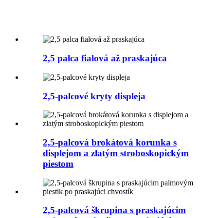
2,5 palca fialová až praskajúca
2,5-palcové kryty displeja
2,5-palcová brokátová korunka s
displejom a zlatým stroboskopickým
piestom
2,5-palcová škrupina s praskajúcim