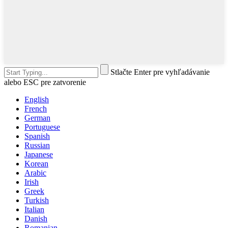
Stlačte Enter pre vyhľadávanie
alebo ESC pre zatvorenie
English
French
German
Portuguese
Spanish
Russian
Japanese
Korean
Arabic
Irish
Greek
Turkish
Italian
Danish
Romanian