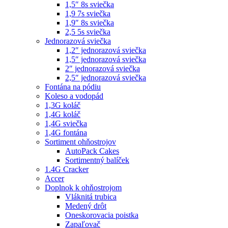
1,5″ 8s sviečka
1,9 7s sviečka
1,9″ 8s sviečka
2,5 5s sviečka
Jednorazová sviečka
1,2″ jednorazová sviečka
1,5″ jednorazová sviečka
2″ jednorazová sviečka
2,5″ jednorazová sviečka
Fontána na pódiu
Koleso a vodopád
1,3G koláč
1,4G koláč
1,4G sviečka
1,4G fontána
Sortiment ohňostrojov
AutoPack Cakes
Sortimentný balíček
1.4G Cracker
Accer
Doplnok k ohňostrojom
Vláknitá trubica
Medený drôt
Oneskorovacia poistka
Zapaľovač