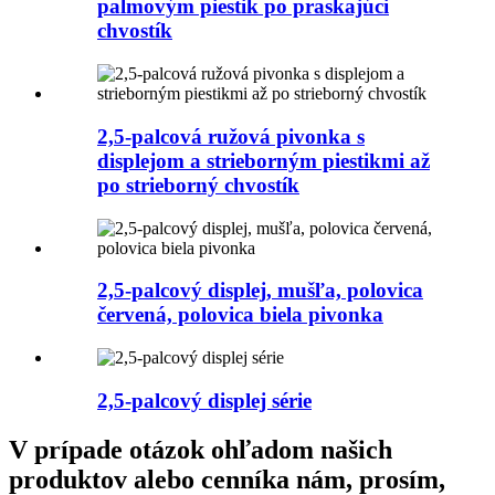
palmovým piestik po praskajúci
chvostík
2,5-palcová ružová pivonka s
displejom a strieborným piestikmi až
po strieborný chvostík
2,5-palcový displej, mušľa, polovica
červená, polovica biela pivonka
2,5-palcový displej série
V prípade otázok ohľadom našich
produktov alebo cenníka nám, prosím,