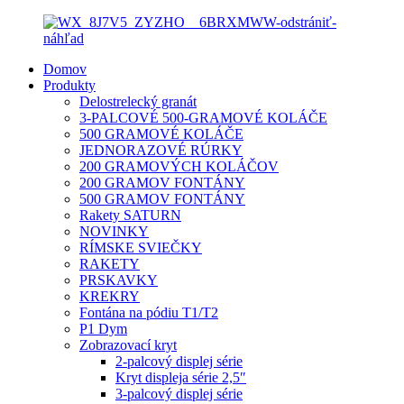
Domov
Produkty
Delostrelecký granát
3-PALCOVÉ 500-GRAMOVÉ KOLÁČE
500 GRAMOVÉ KOLÁČE
JEDNORAZOVÉ RÚRKY
200 GRAMOVÝCH KOLÁČOV
200 GRAMOV FONTÁNY
500 GRAMOV FONTÁNY
Rakety SATURN
NOVINKY
RÍMSKE SVIEČKY
RAKETY
PRSKAVKY
KREKRY
Fontána na pódiu T1/T2
P1 Dym
Zobrazovací kryt
2-palcový displej série
Kryt displeja série 2,5″
3-palcový displej série