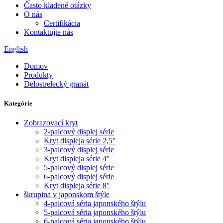
Často kladené otázky
O nás
Certifikácia
Kontaktujte nás
English
Domov
Produkty
Delostrelecký granát
Kategórie
Zobrazovací kryt
2-palcový displej série
Kryt displeja série 2,5″
3-palcový displej série
Kryt displeja série 4″
5-palcový displej série
6-palcový displej série
Kryt displeja série 8″
škrupina v japonskom štýle
4-palcová séria japonského štýlu
5-palcová séria japonského štýlu
6-palcová séria japonského štýlu