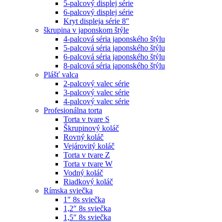
5-palcový displej série
6-palcový displej série
Kryt displeja série 8″
škrupina v japonskom štýle
4-palcová séria japonského štýlu
5-palcová séria japonského štýlu
6-palcová séria japonského štýlu
8-palcová séria japonského štýlu
Plášť valca
2-palcový valec série
3-palcový valec série
4-palcový valec série
Profesionálna torta
Torta v tvare S
Škrupinový koláč
Rovný koláč
Vejárovitý koláč
Torta v tvare Z
Torta v tvare W
Vodný koláč
Riadkový koláč
Rímska sviečka
1″ 8s sviečka
1,2″ 8s sviečka
1,5″ 8s sviečka