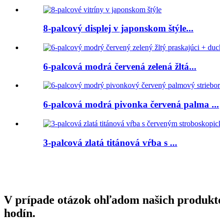
8-palcový displej v japonskom štýle...
6-palcová modrá červená zelená žltá...
6-palcová modrá pivonka červená palma ...
3-palcová zlatá titánová vŕba s ...
V prípade otázok ohľadom našich produktov
hodín.