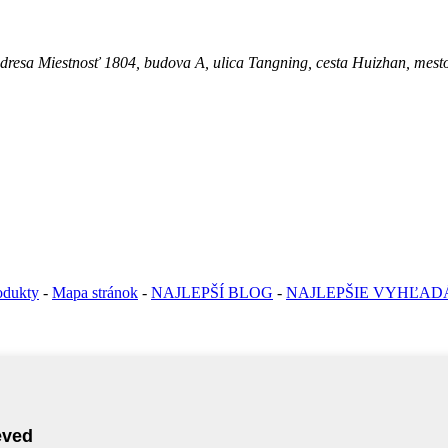
stnosť 1804, budova A, ulica Tangning, cesta Huizhan, mesto N
odukty
-
Mapa stránok
-
NAJLEPŠÍ BLOG
-
NAJLEPŠIE VYHĽAD