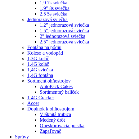
1,9 7s sviečka
1,9″ 8s sviečka
2,5 5s sviečka
Jednorazová sviečka
1,2″ jednorazová sviečka
1,5″ jednorazová sviečka
2″ jednorazová sviečka
2,5″ jednorazová sviečka
Fontána na pódiu
Koleso a vodopád
1,3G koláč
1,4G koláč
1,4G sviečka
1,4G fontána
Sortiment ohňostrojov
AutoPack Cakes
Sortimentný balíček
1.4G Cracker
Accer
Doplnok k ohňostrojom
Vláknitá trubica
Medený drôt
Oneskorovacia poistka
Zapaľovač
Správy