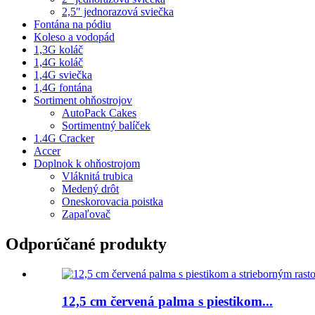
2,5″ jednorazová sviečka
Fontána na pódiu
Koleso a vodopád
1,3G koláč
1,4G koláč
1,4G sviečka
1,4G fontána
Sortiment ohňostrojov
AutoPack Cakes
Sortimentný balíček
1.4G Cracker
Accer
Doplnok k ohňostrojom
Vláknitá trubica
Medený drôt
Oneskorovacia poistka
Zapaľovač
Odporúčané produkty
12,5 cm červená palma s piestikom...