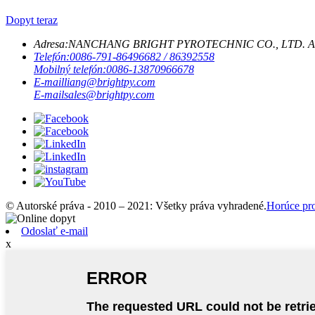
Dopyt teraz
Adresa:
NANCHANG BRIGHT PYROTECHNIC CO., LTD. Adresa Mie
Telefón:
0086-791-86496682 / 86392558
Mobilný telefón:
0086-13870966678
E-mail
liang@brightpy.com
E-mail
sales@brightpy.com
© Autorské práva - 2010 – 2021: Všetky práva vyhradené.
Horúce pr
Odoslať e-mail
x