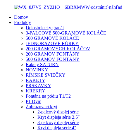
Domov
Produkty
Delostrelecký granát
3-PALCOVÉ 500-GRAMOVÉ KOLÁČE
500 GRAMOVÉ KOLÁČE
JEDNORAZOVÉ RÚRKY
200 GRAMOVÝCH KOLÁČOV
200 GRAMOV FONTÁNY
500 GRAMOV FONTÁNY
Rakety SATURN
NOVINKY
RÍMSKE SVIEČKY
RAKETY
PRSKAVKY
KREKRY
Fontána na pódiu T1/T2
P1 Dym
Zobrazovací kryt
2-palcový displej série
Kryt displeja série 2,5″
3-palcový displej série
Kryt displeja série 4″