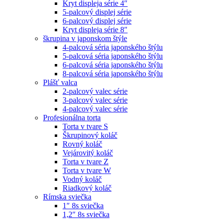
Kryt displeja série 4″
5-palcový displej série
6-palcový displej série
Kryt displeja série 8″
škrupina v japonskom štýle
4-palcová séria japonského štýlu
5-palcová séria japonského štýlu
6-palcová séria japonského štýlu
8-palcová séria japonského štýlu
Plášť valca
2-palcový valec série
3-palcový valec série
4-palcový valec série
Profesionálna torta
Torta v tvare S
Škrupinový koláč
Rovný koláč
Vejárovitý koláč
Torta v tvare Z
Torta v tvare W
Vodný koláč
Riadkový koláč
Rímska sviečka
1″ 8s sviečka
1,2″ 8s sviečka