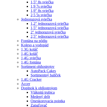
1,5″ 8s sviečka
1,9 7s sviečka
1,9″ 8s sviečka
2,5 5s sviečka
Jednorazová sviečka
1,2″ jednorazová sviečka
1,5″ jednorazová sviečka
2″ jednorazová sviečka
2,5″ jednorazová sviečka
Fontána na pódiu
Koleso a vodopád
1,3G koláč
1,4G koláč
1,4G sviečka
1,4G fontána
Sortiment ohňostrojov
AutoPack Cakes
Sortimentný balíček
1.4G Cracker
Accer
Doplnok k ohňostrojom
Vláknitá trubica
Medený drôt
Oneskorovacia poistka
Zapaľovač