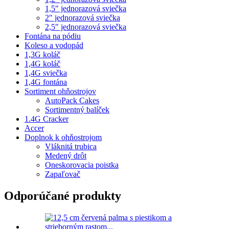
1,5″ jednorazová sviečka
2″ jednorazová sviečka
2,5″ jednorazová sviečka
Fontána na pódiu
Koleso a vodopád
1,3G koláč
1,4G koláč
1,4G sviečka
1,4G fontána
Sortiment ohňostrojov
AutoPack Cakes
Sortimentný balíček
1.4G Cracker
Accer
Doplnok k ohňostrojom
Vláknitá trubica
Medený drôt
Oneskorovacia poistka
Zapaľovač
Odporúčané produkty