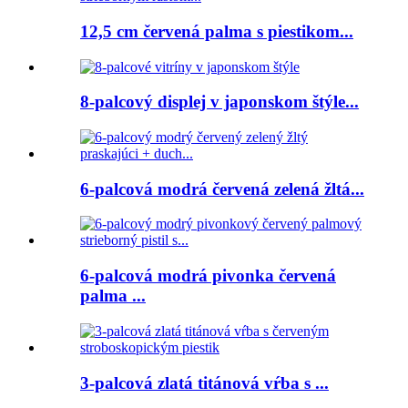
12,5 cm červená palma s piestikom...
8-palcový displej v japonskom štýle...
6-palcová modrá červená zelená žltá...
6-palcová modrá pivonka červená
palma ...
3-palcová zlatá titánová vŕba s ...