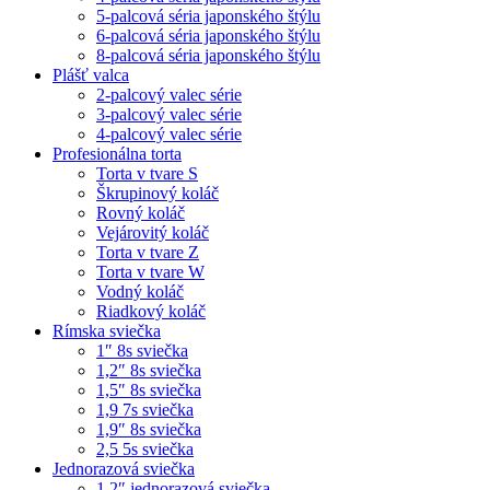
5-palcová séria japonského štýlu
6-palcová séria japonského štýlu
8-palcová séria japonského štýlu
Plášť valca
2-palcový valec série
3-palcový valec série
4-palcový valec série
Profesionálna torta
Torta v tvare S
Škrupinový koláč
Rovný koláč
Vejárovitý koláč
Torta v tvare Z
Torta v tvare W
Vodný koláč
Riadkový koláč
Rímska sviečka
1″ 8s sviečka
1,2″ 8s sviečka
1,5″ 8s sviečka
1,9 7s sviečka
1,9″ 8s sviečka
2,5 5s sviečka
Jednorazová sviečka
1,2″ jednorazová sviečka