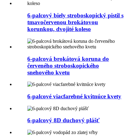
6-palcový biely stroboskopický pistil s
tmavočervenou brokátovou
korunkou, dvojité koleso
6-palcová brokátová koruna do
červeného stroboskopického
snehového kvetu
6-palcové viacfarebné kvitnúce kvety
6-palcový 8D duchový plášť