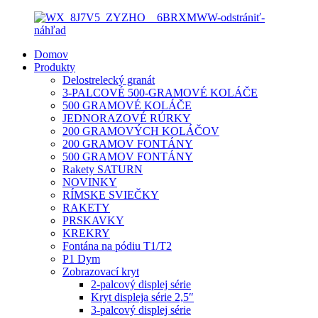
Domov
Produkty
Delostrelecký granát
3-PALCOVÉ 500-GRAMOVÉ KOLÁČE
500 GRAMOVÉ KOLÁČE
JEDNORAZOVÉ RÚRKY
200 GRAMOVÝCH KOLÁČOV
200 GRAMOV FONTÁNY
500 GRAMOV FONTÁNY
Rakety SATURN
NOVINKY
RÍMSKE SVIEČKY
RAKETY
PRSKAVKY
KREKRY
Fontána na pódiu T1/T2
P1 Dym
Zobrazovací kryt
2-palcový displej série
Kryt displeja série 2,5″
3-palcový displej série