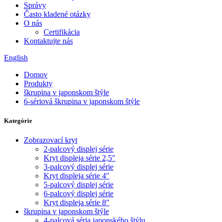
Správy
Často kladené otázky
O nás
Certifikácia
Kontaktujte nás
English
Domov
Produkty
škrupina v japonskom štýle
6-sériová škrupina v japonskom štýle
Kategórie
Zobrazovací kryt
2-palcový displej série
Kryt displeja série 2,5″
3-palcový displej série
Kryt displeja série 4″
5-palcový displej série
6-palcový displej série
Kryt displeja série 8″
škrupina v japonskom štýle
4-palcová séria japonského štýlu