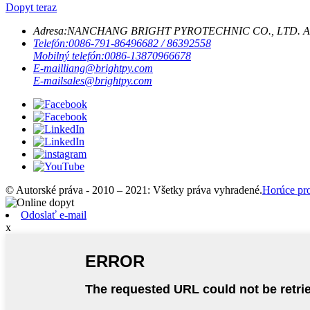
Dopyt teraz
Adresa:
NANCHANG BRIGHT PYROTECHNIC CO., LTD. Adresa Mie
Telefón:
0086-791-86496682 / 86392558
Mobilný telefón:
0086-13870966678
E-mail
liang@brightpy.com
E-mail
sales@brightpy.com
© Autorské práva - 2010 – 2021: Všetky práva vyhradené.
Horúce pr
Odoslať e-mail
x