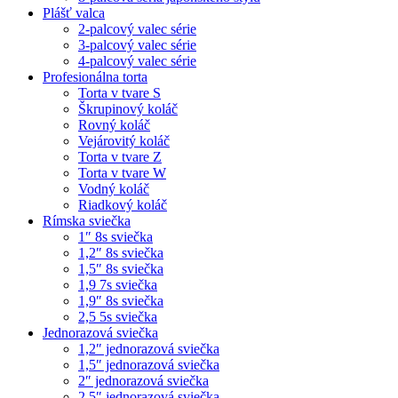
Plášť valca
2-palcový valec série
3-palcový valec série
4-palcový valec série
Profesionálna torta
Torta v tvare S
Škrupinový koláč
Rovný koláč
Vejárovitý koláč
Torta v tvare Z
Torta v tvare W
Vodný koláč
Riadkový koláč
Rímska sviečka
1″ 8s sviečka
1,2″ 8s sviečka
1,5″ 8s sviečka
1,9 7s sviečka
1,9″ 8s sviečka
2,5 5s sviečka
Jednorazová sviečka
1,2″ jednorazová sviečka
1,5″ jednorazová sviečka
2″ jednorazová sviečka
2,5″ jednorazová sviečka