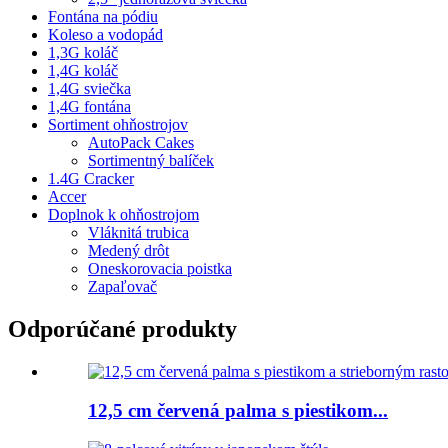
Fontána na pódiu
Koleso a vodopád
1,3G koláč
1,4G koláč
1,4G sviečka
1,4G fontána
Sortiment ohňostrojov
AutoPack Cakes
Sortimentný balíček
1.4G Cracker
Accer
Doplnok k ohňostrojom
Vláknitá trubica
Medený drôt
Oneskorovacia poistka
Zapaľovač
Odporúčané produkty
12,5 cm červená palma s piestikom...