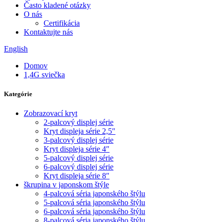
Často kladené otázky
O nás
Certifikácia
Kontaktujte nás
English
Domov
1,4G sviečka
Kategórie
Zobrazovací kryt
2-palcový displej série
Kryt displeja série 2,5″
3-palcový displej série
Kryt displeja série 4″
5-palcový displej série
6-palcový displej série
Kryt displeja série 8″
škrupina v japonskom štýle
4-palcová séria japonského štýlu
5-palcová séria japonského štýlu
6-palcová séria japonského štýlu
8-palcová séria japonského štýlu