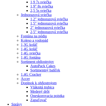
1,9 7s sviečka
1,9″ 8s sviečka
2,5 5s sviečka
Jednorazová sviečka
1,2″ jednorazová sviečka
1,5″ jednorazová sviečka
2″ jednorazová sviečka
2,5″ jednorazová sviečka
Fontána na pódiu
Koleso a vodopád
1,3G koláč
1,4G koláč
1,4G sviečka
1,4G fontána
Sortiment ohňostrojov
AutoPack Cakes
Sortimentný balíček
1.4G Cracker
Accer
Doplnok k ohňostrojom
Vláknitá trubica
Medený drôt
Oneskorovacia poistka
Zapaľovač
Správy