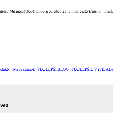
stnosť 1804, budova A, ulica Tangning, cesta Huizhan, mesto N
odukty
-
Mapa stránok
-
NAJLEPŠÍ BLOG
-
NAJLEPŠIE VYHĽAD