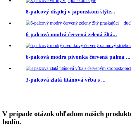
8-palcový displej v japonskom štýle...
6-palcová modrá červená zelená žltá...
6-palcová modrá pivonka červená palma ...
3-palcová zlatá titánová vŕba s ...
V prípade otázok ohľadom našich produktov
hodín.