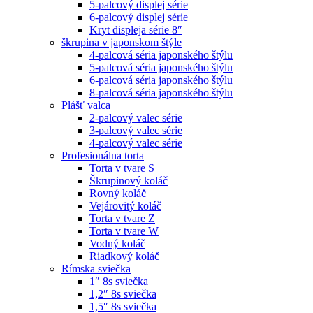
5-palcový displej série
6-palcový displej série
Kryt displeja série 8″
škrupina v japonskom štýle
4-palcová séria japonského štýlu
5-palcová séria japonského štýlu
6-palcová séria japonského štýlu
8-palcová séria japonského štýlu
Plášť valca
2-palcový valec série
3-palcový valec série
4-palcový valec série
Profesionálna torta
Torta v tvare S
Škrupinový koláč
Rovný koláč
Vejárovitý koláč
Torta v tvare Z
Torta v tvare W
Vodný koláč
Riadkový koláč
Rímska sviečka
1″ 8s sviečka
1,2″ 8s sviečka
1,5″ 8s sviečka