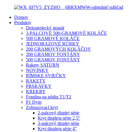
Domov
Produkty
Delostrelecký granát
3-PALCOVÉ 500-GRAMOVÉ KOLÁČE
500 GRAMOVÉ KOLÁČE
JEDNORAZOVÉ RÚRKY
200 GRAMOVÝCH KOLÁČOV
200 GRAMOV FONTÁNY
500 GRAMOV FONTÁNY
Rakety SATURN
NOVINKY
RÍMSKE SVIEČKY
RAKETY
PRSKAVKY
KREKRY
Fontána na pódiu T1/T2
P1 Dym
Zobrazovací kryt
2-palcový displej série
Kryt displeja série 2,5″
3-palcový displej série
Kryt displeja série 4″