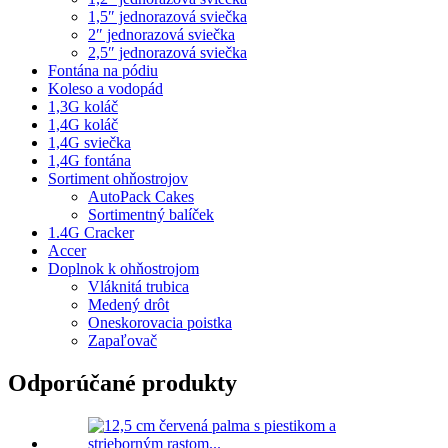
1,5″ jednorazová sviečka
2″ jednorazová sviečka
2,5″ jednorazová sviečka
Fontána na pódiu
Koleso a vodopád
1,3G koláč
1,4G koláč
1,4G sviečka
1,4G fontána
Sortiment ohňostrojov
AutoPack Cakes
Sortimentný balíček
1.4G Cracker
Accer
Doplnok k ohňostrojom
Vláknitá trubica
Medený drôt
Oneskorovacia poistka
Zapaľovač
Odporúčané produkty