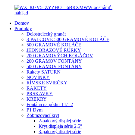
Domov
Produkty
Delostrelecký granát
3-PALCOVÉ 500-GRAMOVÉ KOLÁČE
500 GRAMOVÉ KOLÁČE
JEDNORAZOVÉ RÚRKY
200 GRAMOVÝCH KOLÁČOV
200 GRAMOV FONTÁNY
500 GRAMOV FONTÁNY
Rakety SATURN
NOVINKY
RÍMSKE SVIEČKY
RAKETY
PRSKAVKY
KREKRY
Fontána na pódiu T1/T2
P1 Dym
Zobrazovací kryt
2-palcový displej série
Kryt displeja série 2,5″
3-palcový displej série