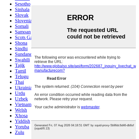
Sesotho
Sinhala
Slovak
Slovenian
Somali
Samoan
Scots Gaelic
Shona
Sindhi
Sundanese
Swahili
Tajik
Tamil
Telugu
Thai
Ukrainian
Urdu
Uzbek
Vietnamese
Welsh
Xhosa
Yiddish
Yoruba
Zulu