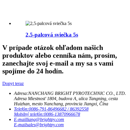
2,5-palcová sviečka 5s
V prípade otázok ohľadom našich
produktov alebo cenníka nám, prosím,
zanechajte svoj e-mail a my sa s vami
spojíme do 24 hodín.
Dopyt teraz
Adresa:
NANCHANG BRIGHT PYROTECHNIC CO., LTD.
Adresa Miestnosť 1804, budova A, ulica Tangning, cesta
Huizhan, mesto Nanchang, provincia Jiangxi, Čína
Telefón:
0086-791-86496682 / 86392558
Mobilný telefón:
0086-13870966678
E-mail
liang@brightpy.com
E-mail
sales@brightpy.com