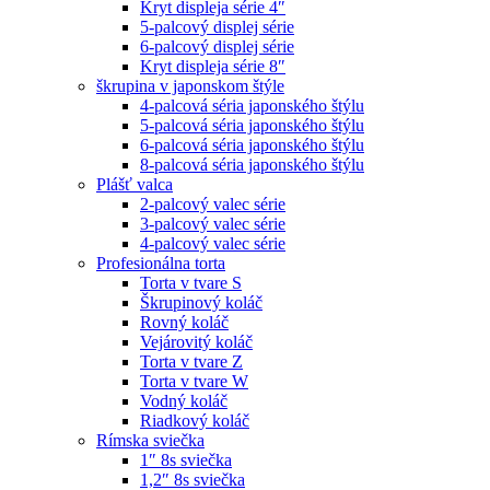
Kryt displeja série 4″
5-palcový displej série
6-palcový displej série
Kryt displeja série 8″
škrupina v japonskom štýle
4-palcová séria japonského štýlu
5-palcová séria japonského štýlu
6-palcová séria japonského štýlu
8-palcová séria japonského štýlu
Plášť valca
2-palcový valec série
3-palcový valec série
4-palcový valec série
Profesionálna torta
Torta v tvare S
Škrupinový koláč
Rovný koláč
Vejárovitý koláč
Torta v tvare Z
Torta v tvare W
Vodný koláč
Riadkový koláč
Rímska sviečka
1″ 8s sviečka
1,2″ 8s sviečka