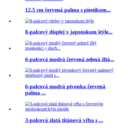
12,5 cm červená palma s piestikom...
8-palcový displej v japonskom štýle...
6-palcová modrá červená zelená žltá...
6-palcová modrá pivonka červená
palma ...
3-palcová zlatá titánová vŕba s ...