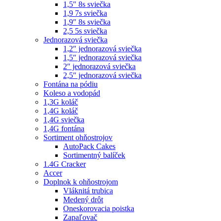
1,5″ 8s sviečka
1,9 7s sviečka
1,9″ 8s sviečka
2,5 5s sviečka
Jednorazová sviečka
1,2″ jednorazová sviečka
1,5″ jednorazová sviečka
2″ jednorazová sviečka
2,5″ jednorazová sviečka
Fontána na pódiu
Koleso a vodopád
1,3G koláč
1,4G koláč
1,4G sviečka
1,4G fontána
Sortiment ohňostrojov
AutoPack Cakes
Sortimentný balíček
1.4G Cracker
Accer
Doplnok k ohňostrojom
Vláknitá trubica
Medený drôt
Oneskorovacia poistka
Zapaľovač