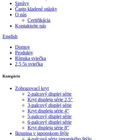
Správy
Často kladené otázky
O nás
Certifikácia
Kontaktujte nás
English
Domov
Produkty
Rímska sviečka
2,5 5s sviečka
Kategórie
Zobrazovací kryt
2-palcový displej série
Kryt displeja série 2,5″
3-palcový displej série
Kryt displeja série 4″
5-palcový displej série
6-palcový displej série
Kryt displeja série 8″
škrupina v japonskom štýle
4-palcová séria japonského štýlu