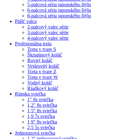
5-palcová séria japonského štýlu
6-palcová séria japonského štýlu
8-palcová séria japonského štýlu
Plášť valca
2-palcový valec série
3-palcový valec série
4-palcový valec série
Profesionálna torta
Torta v tvare S
Škrupinový koláč
Rovný koláč
Vejárovitý koláč
Torta v tvare Z
Torta v tvare W
Vodný koláč
Riadkový koláč
Rímska sviečka
1″ 8s sviečka
1,2″ 8s sviečka
1,5″ 8s sviečka
1,9 7s sviečka
1,9″ 8s sviečka
2,5 5s sviečka
Jednorazová sviečka
1,2″ jednorazová sviečka