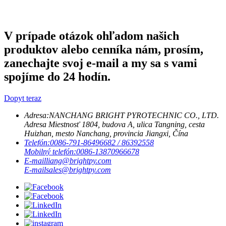
V prípade otázok ohľadom našich
produktov alebo cenníka nám, prosím,
zanechajte svoj e-mail a my sa s vami
spojíme do 24 hodín.
Dopyt teraz
Adresa:
NANCHANG BRIGHT PYROTECHNIC CO., LTD.
Adresa Miestnosť 1804, budova A, ulica Tangning, cesta
Huizhan, mesto Nanchang, provincia Jiangxi, Čína
Telefón:
0086-791-86496682 / 86392558
Mobilný telefón:
0086-13870966678
E-mail
liang@brightpy.com
E-mail
sales@brightpy.com