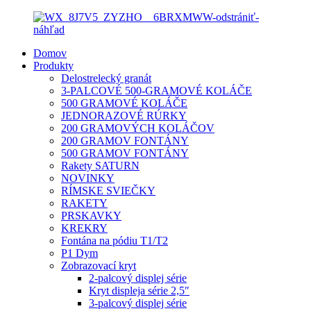
Domov
Produkty
Delostrelecký granát
3-PALCOVÉ 500-GRAMOVÉ KOLÁČE
500 GRAMOVÉ KOLÁČE
JEDNORAZOVÉ RÚRKY
200 GRAMOVÝCH KOLÁČOV
200 GRAMOV FONTÁNY
500 GRAMOV FONTÁNY
Rakety SATURN
NOVINKY
RÍMSKE SVIEČKY
RAKETY
PRSKAVKY
KREKRY
Fontána na pódiu T1/T2
P1 Dym
Zobrazovací kryt
2-palcový displej série
Kryt displeja série 2,5″
3-palcový displej série