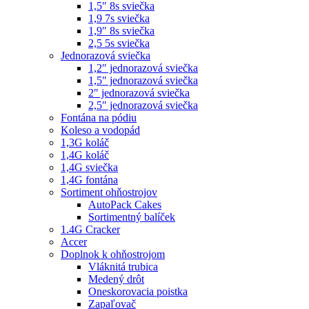
1,5″ 8s sviečka
1,9 7s sviečka
1,9″ 8s sviečka
2,5 5s sviečka
Jednorazová sviečka
1,2″ jednorazová sviečka
1,5″ jednorazová sviečka
2″ jednorazová sviečka
2,5″ jednorazová sviečka
Fontána na pódiu
Koleso a vodopád
1,3G koláč
1,4G koláč
1,4G sviečka
1,4G fontána
Sortiment ohňostrojov
AutoPack Cakes
Sortimentný balíček
1.4G Cracker
Accer
Doplnok k ohňostrojom
Vláknitá trubica
Medený drôt
Oneskorovacia poistka
Zapaľovač