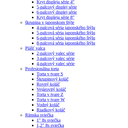
Kryt displeja série 4″
5-palcový displej série
6-palcový displej série
Kryt displeja série 8″
škrupina v japonskom štýle
4-palcová séria japonského štýlu
5-palcová séria japonského štýlu
6-palcová séria japonského štýlu
8-palcová séria japonského štýlu
Plášť valca
2-palcový valec série
3-palcový valec série
4-palcový valec série
Profesionálna torta
Torta v tvare S
Škrupinový koláč
Rovný koláč
Vejárovitý koláč
Torta v tvare Z
Torta v tvare W
Vodný koláč
Riadkový koláč
Rímska sviečka
1″ 8s sviečka
1,2″ 8s sviečka