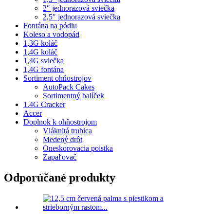
2″ jednorazová sviečka
2,5″ jednorazová sviečka
Fontána na pódiu
Koleso a vodopád
1,3G koláč
1,4G koláč
1,4G sviečka
1,4G fontána
Sortiment ohňostrojov
AutoPack Cakes
Sortimentný balíček
1.4G Cracker
Accer
Doplnok k ohňostrojom
Vláknitá trubica
Medený drôt
Oneskorovacia poistka
Zapaľovač
Odporúčané produkty