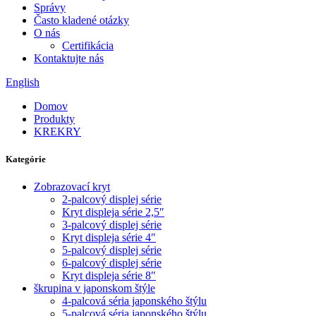
Správy
Často kladené otázky
O nás
Certifikácia
Kontaktujte nás
English
Domov
Produkty
KREKRY
Kategórie
Zobrazovací kryt
2-palcový displej série
Kryt displeja série 2,5″
3-palcový displej série
Kryt displeja série 4″
5-palcový displej série
6-palcový displej série
Kryt displeja série 8″
škrupina v japonskom štýle
4-palcová séria japonského štýlu
5-palcová séria japonského štýlu