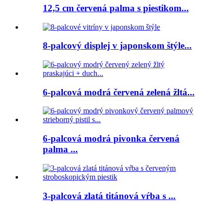
12,5 cm červená palma s piestikom...
8-palcový displej v japonskom štýle...
6-palcová modrá červená zelená žltá...
6-palcová modrá pivonka červená
palma ...
3-palcová zlatá titánová vŕba s ...