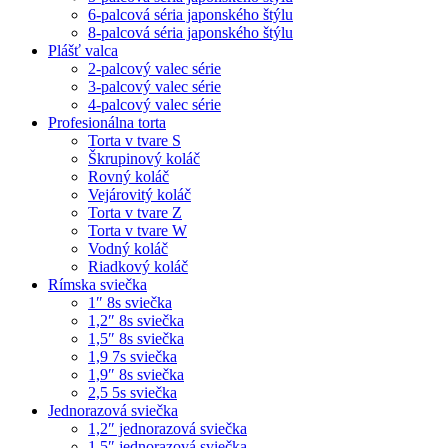
6-palcová séria japonského štýlu
8-palcová séria japonského štýlu
Plášť valca
2-palcový valec série
3-palcový valec série
4-palcový valec série
Profesionálna torta
Torta v tvare S
Škrupinový koláč
Rovný koláč
Vejárovitý koláč
Torta v tvare Z
Torta v tvare W
Vodný koláč
Riadkový koláč
Rímska sviečka
1″ 8s sviečka
1,2″ 8s sviečka
1,5″ 8s sviečka
1,9 7s sviečka
1,9″ 8s sviečka
2,5 5s sviečka
Jednorazová sviečka
1,2″ jednorazová sviečka
1,5″ jednorazová sviečka