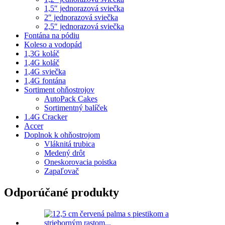
1,5″ jednorazová sviečka
2″ jednorazová sviečka
2,5″ jednorazová sviečka
Fontána na pódiu
Koleso a vodopád
1,3G koláč
1,4G koláč
1,4G sviečka
1,4G fontána
Sortiment ohňostrojov
AutoPack Cakes
Sortimentný balíček
1.4G Cracker
Accer
Doplnok k ohňostrojom
Vláknitá trubica
Medený drôt
Oneskorovacia poistka
Zapaľovač
Odporúčané produkty