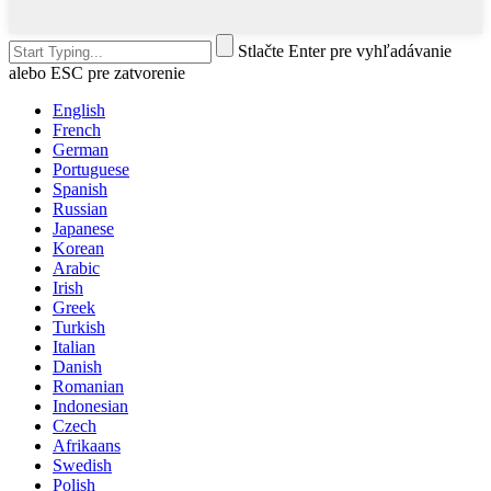
Stlačte Enter pre vyhľadávanie
alebo ESC pre zatvorenie
English
French
German
Portuguese
Spanish
Russian
Japanese
Korean
Arabic
Irish
Greek
Turkish
Italian
Danish
Romanian
Indonesian
Czech
Afrikaans
Swedish
Polish