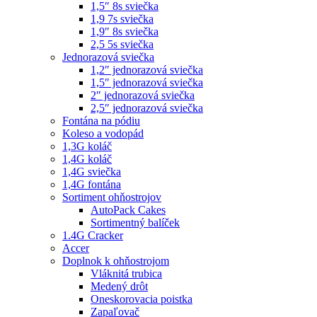
1,5″ 8s sviečka
1,9 7s sviečka
1,9″ 8s sviečka
2,5 5s sviečka
Jednorazová sviečka
1,2″ jednorazová sviečka
1,5″ jednorazová sviečka
2″ jednorazová sviečka
2,5″ jednorazová sviečka
Fontána na pódiu
Koleso a vodopád
1,3G koláč
1,4G koláč
1,4G sviečka
1,4G fontána
Sortiment ohňostrojov
AutoPack Cakes
Sortimentný balíček
1.4G Cracker
Accer
Doplnok k ohňostrojom
Vláknitá trubica
Medený drôt
Oneskorovacia poistka
Zapaľovač