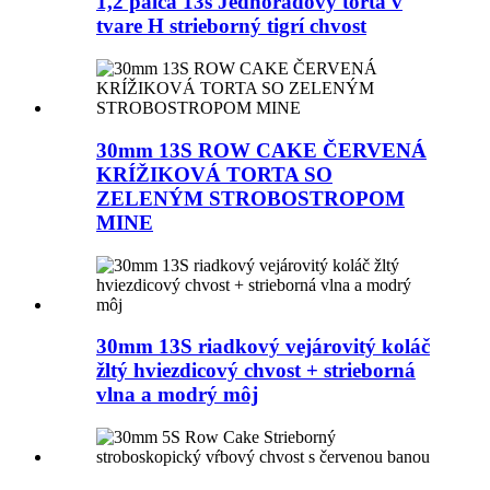
1,2 palca 13s Jednoradový torta v
tvare H strieborný tigrí chvost
30mm 13S ROW CAKE ČERVENÁ
KRÍŽIKOVÁ TORTA SO
ZELENÝM STROBOSTROPOM
MINE
30mm 13S riadkový vejárovitý koláč
žltý hviezdicový chvost + strieborná
vlna a modrý môj