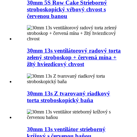
30mm 5S Row Cake Strieborný
stroboskopický vŕbový chvost s
červenou banou
30mm 13s ventilátorový radový torta
zelený stroboskop + červená mína +
žltý hviezdicový chvost
30mm 13s Z tvarovaný riadkový
torta stroboskopický baňa
30mm 13s ventilátor strieborný
krížový s červenou baňou