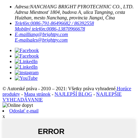
Adresa:
NANCHANG BRIGHT PYROTECHNIC CO., LTD.
Adresa Miestnosť 1804, budova A, ulica Tangning, cesta
Huizhan, mesto Nanchang, provincia Jiangxi, Čína
Telefón:
0086-791-86496682 / 86392558
Mobilný telefón:
0086-13870966678
E-mail
liang@brightpy.com
E-mail
sales@brightpy.com
© Autorské práva - 2010 – 2021: Všetky práva vyhradené.
Horúce
produkty
-
Mapa stránok
-
NAJLEPŠÍ BLOG
-
NAJLEPŠIE
VYHĽADÁVANIE
Odoslať e-mail
x