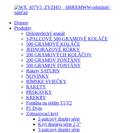
Domov
Produkty
Delostrelecký granát
3-PALCOVÉ 500-GRAMOVÉ KOLÁČE
500 GRAMOVÉ KOLÁČE
JEDNORAZOVÉ RÚRKY
200 GRAMOVÝCH KOLÁČOV
200 GRAMOV FONTÁNY
500 GRAMOV FONTÁNY
Rakety SATURN
NOVINKY
RÍMSKE SVIEČKY
RAKETY
PRSKAVKY
KREKRY
Fontána na pódiu T1/T2
P1 Dym
Zobrazovací kryt
2-palcový displej série
Kryt displeja série 2,5″
3-palcový displej série