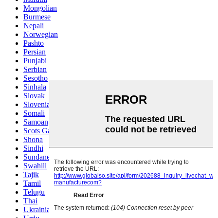
Mongolian
Burmese
Nepali
Norwegian
Pashto
Persian
Punjabi
Serbian
Sesotho
Sinhala
Slovak
Slovenian
Somali
Samoan
Scots Gaelic
Shona
Sindhi
Sundanese
Swahili
Tajik
Tamil
Telugu
Thai
Ukrainian