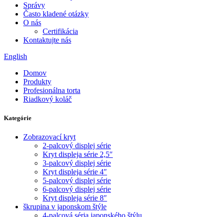
Správy
Často kladené otázky
O nás
Certifikácia
Kontaktujte nás
English
Domov
Produkty
Profesionálna torta
Riadkový koláč
Kategórie
Zobrazovací kryt
2-palcový displej série
Kryt displeja série 2,5″
3-palcový displej série
Kryt displeja série 4″
5-palcový displej série
6-palcový displej série
Kryt displeja série 8″
škrupina v japonskom štýle
4-palcová séria japonského štýlu