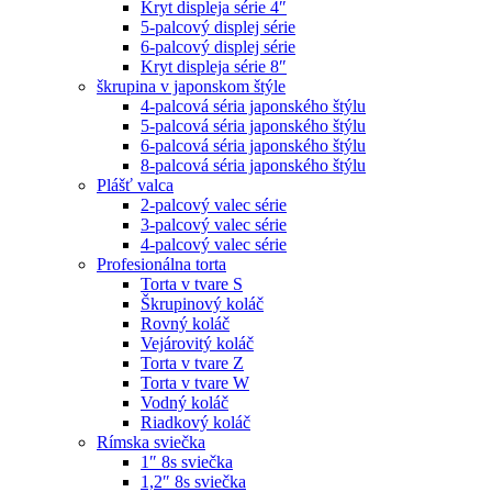
Kryt displeja série 4″
5-palcový displej série
6-palcový displej série
Kryt displeja série 8″
škrupina v japonskom štýle
4-palcová séria japonského štýlu
5-palcová séria japonského štýlu
6-palcová séria japonského štýlu
8-palcová séria japonského štýlu
Plášť valca
2-palcový valec série
3-palcový valec série
4-palcový valec série
Profesionálna torta
Torta v tvare S
Škrupinový koláč
Rovný koláč
Vejárovitý koláč
Torta v tvare Z
Torta v tvare W
Vodný koláč
Riadkový koláč
Rímska sviečka
1″ 8s sviečka
1,2″ 8s sviečka