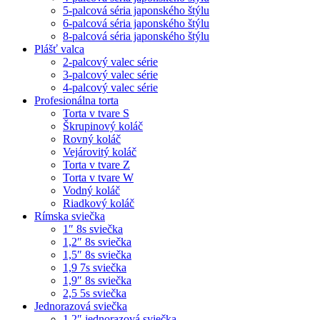
5-palcová séria japonského štýlu
6-palcová séria japonského štýlu
8-palcová séria japonského štýlu
Plášť valca
2-palcový valec série
3-palcový valec série
4-palcový valec série
Profesionálna torta
Torta v tvare S
Škrupinový koláč
Rovný koláč
Vejárovitý koláč
Torta v tvare Z
Torta v tvare W
Vodný koláč
Riadkový koláč
Rímska sviečka
1″ 8s sviečka
1,2″ 8s sviečka
1,5″ 8s sviečka
1,9 7s sviečka
1,9″ 8s sviečka
2,5 5s sviečka
Jednorazová sviečka
1,2″ jednorazová sviečka