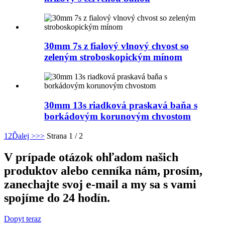
30mm 7s z fialový vlnový chvost so
zeleným stroboskopickým mínom
30mm 13s riadková praskavá baňa s
borkádovým korunovým chvostom
1
2
Ďalej >
>>
Strana 1 / 2
V prípade otázok ohľadom našich
produktov alebo cenníka nám, prosím,
zanechajte svoj e-mail a my sa s vami
spojíme do 24 hodín.
Dopyt teraz