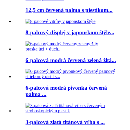
12,5 cm červená palma s piestikom...
8-palcový displej v japonskom štýle...
6-palcová modrá červená zelená žltá...
6-palcová modrá pivonka červená
palma ...
3-palcová zlatá titánová vŕba s ...